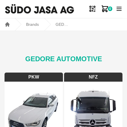
0
Zum Ware
Brands
GEDORE Automotive
Home
GEDORE AUTOMOTIVE
PKW
NFZ