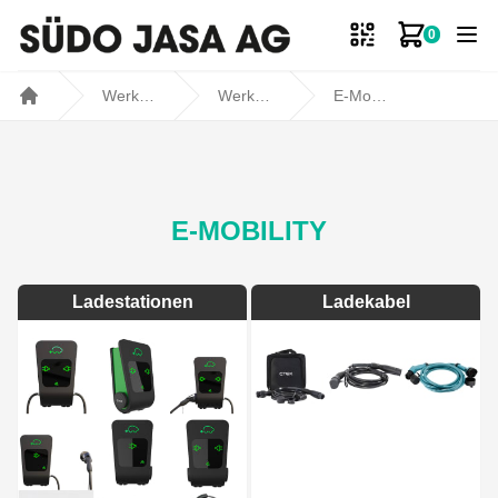
0
Zum Ware
Werkstatt- und Fahrzeugbedarf
Werkstatt
E-Mobility
Home
E-MOBILITY
Ladestationen
Ladekabel