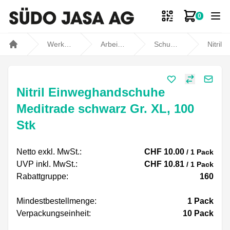
0
Zum Ware
Werkstatt- und Fahrzeugbedarf
Arbeitsschutz
Schutzhandschuhe
Nitril Einweghandschuhe Meditrade s
Home
Share
Nitril Einweghandschuhe
Meditrade schwarz Gr. XL, 100
Stk
Netto exkl. MwSt.:
CHF 10.00
/ 1 Pack
UVP inkl. MwSt.:
CHF 10.81
/ 1 Pack
Rabattgruppe:
160
Mindestbestellmenge:
1
Pack
Verpackungseinheit:
10
Pack