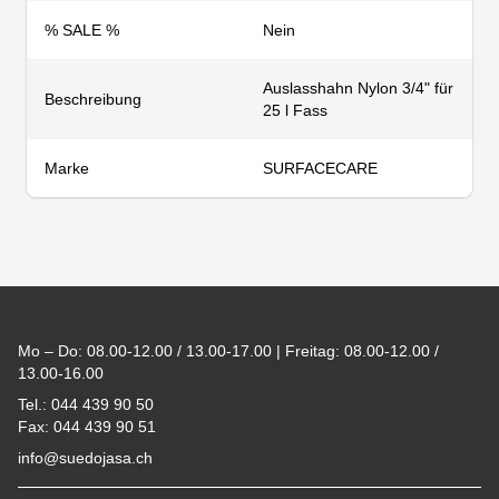
% SALE %
Nein
Auslasshahn Nylon 3/4" für
Beschreibung
25 l Fass
Marke
SURFACECARE
Footer
Mo – Do: 08.00-12.00 / 13.00-17.00 | Freitag: 08.00-12.00 /
13.00-16.00
Tel.: 044 439 90 50
Fax: 044 439 90 51
info@suedojasa.ch