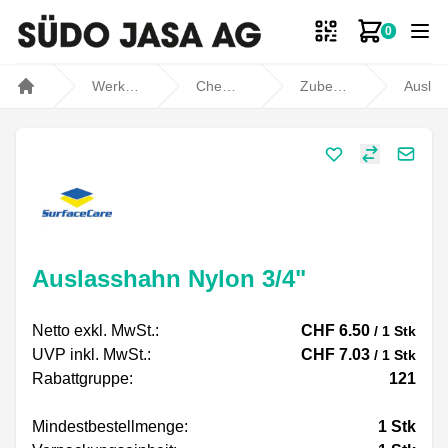
0
Zum Ware
Werkstatt- und Fahrzeugbedarf
Chemische Produkte
Zubehör
Auslasshahn Nylon 3/4" für 25 l Fass
Home
Share
Auslasshahn Nylon 3/4"
Netto exkl. MwSt.:
CHF 6.50
/ 1 Stk
UVP inkl. MwSt.:
CHF 7.03
/ 1 Stk
Rabattgruppe:
121
Mindestbestellmenge:
1
Stk