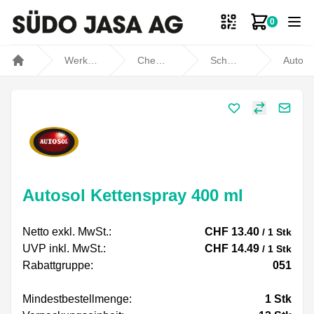
0
Zum Ware
Werkstatt- und Fahrzeugbedarf
Chemische Produkte
Schmieren
Autosol Kettenspray
Home
Share
Autosol Kettenspray 400 ml
Netto exkl. MwSt.:
CHF 13.40
/ 1 Stk
UVP inkl. MwSt.:
CHF 14.49
/ 1 Stk
Rabattgruppe:
051
Mindestbestellmenge:
1
Stk