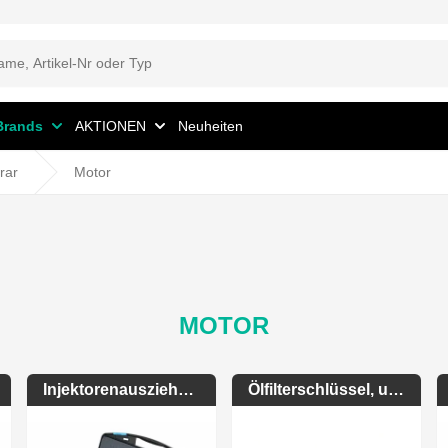
Brands
AKTIONEN
Neuheiten
rar
Motor
MOTOR
Injektorenauszieher-Sätze
Ölfilterschlüssel, universal